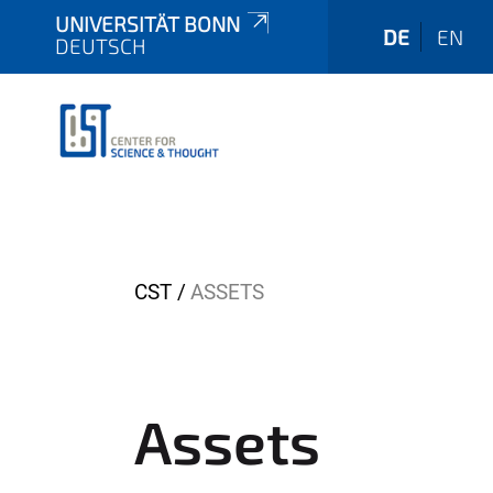
UNIVERSITÄT BONN
DE
EN
DEUTSCH
Y
CST
ASSETS
o
u
a
r
Assets
e
h