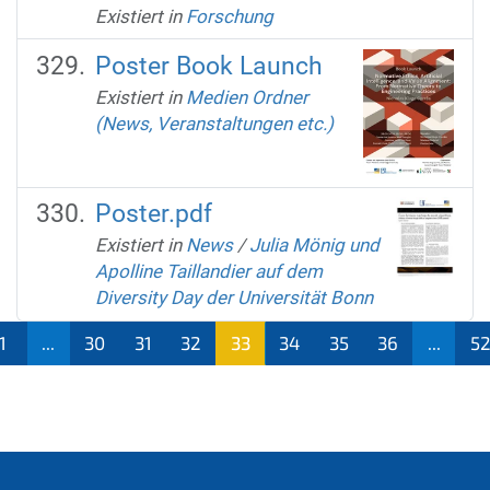
Existiert in
Forschung
Poster Book Launch
Existiert in
Medien Ordner
(News, Veranstaltungen etc.)
Poster.pdf
Existiert in
News
/
Julia Mönig und
Apolline Taillandier auf dem
Diversity Day der Universität Bonn
1
...
30
31
32
33
34
35
36
...
5
(aktu
ell)