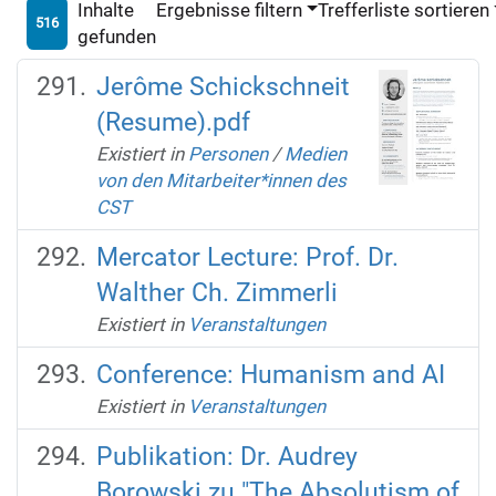
Inhalte
Ergebnisse filtern
Trefferliste sortieren
516
gefunden
Jerôme Schickschneit
(Resume).pdf
Existiert in
Personen
/
Medien
von den Mitarbeiter*innen des
CST
Mercator Lecture: Prof. Dr.
Walther Ch. Zimmerli
Existiert in
Veranstaltungen
Conference: Humanism and AI
Existiert in
Veranstaltungen
Publikation: Dr. Audrey
Borowski zu "The Absolutism of