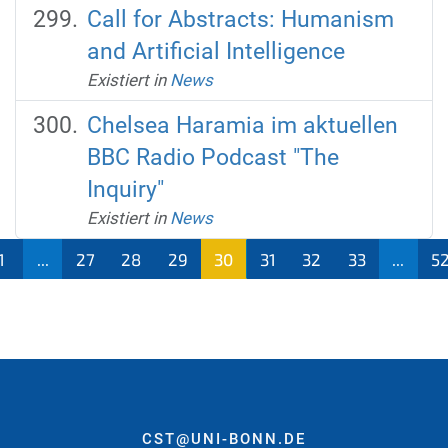
Call for Abstracts: Humanism
and Artificial Intelligence
Existiert in
News
Chelsea Haramia im aktuellen
BBC Radio Podcast "The
Inquiry"
Existiert in
News
1
...
27
28
29
30
31
32
33
...
5
(aktu
ell)
CST@UNI-BONN.DE