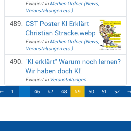
Existiert in
Medien Ordner (News,
Veranstaltungen etc.)
CST Poster KI Erklärt
Christian Stracke.webp
Existiert in
Medien Ordner (News,
Veranstaltungen etc.)
"KI erklärt" Warum noch lernen?
Wir haben doch KI!
Existiert in
Veranstaltungen
1
...
46
47
48
49
50
51
52
(aktu
ell)