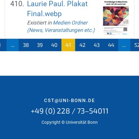
Laurie Paul. Plakat
Final.webp
Existiert in
Medien Ordner
(News, Veranstaltungen etc.)
1
...
38
39
40
41
42
43
44
...
5
(aktu
ell)
CST@UNI-BONN.DE
+49 (0) 228 / 73–54011
Copyright © Universität Bonn